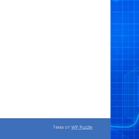
Тема от
WP Puzzle