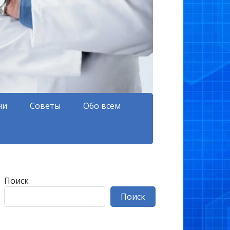
чи
Советы
Обо всем
Поиск
Поиск