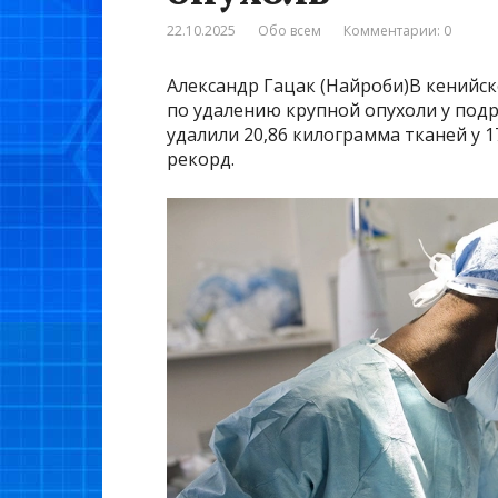
22.10.2025
Обо всем
Комментарии: 0
Александр Гацак (Найроби)В кенийс
по удалению крупной опухоли у под
удалили 20,86 килограмма тканей у 
рекорд.