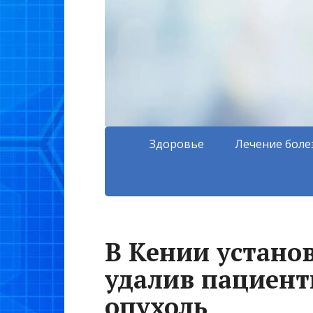
Здоровье
Лечение боле
В Кении устано
удалив пациент
опухоль