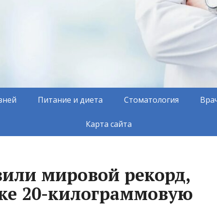
зней
Питание и диета
Стоматология
Вра
Карта сайта
вили мировой рекорд,
ке 20-килограммовую