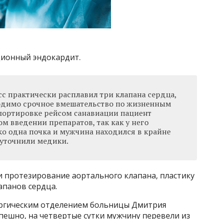
ционный эндокардит.
 практически расплавил три клапана сердца,
одимо срочное вмешательство по жизненным
портировке рейсом санавиации пациент
м введении препаратов, так как у него
о одна почка и мужчина находился в крайне
 уточнили медики.
 протезирование аортального клапана, пластику
апанов сердца.
ргическим отделением больницы Дмитрия
пешно, на четвертые сутки мужчину перевели из