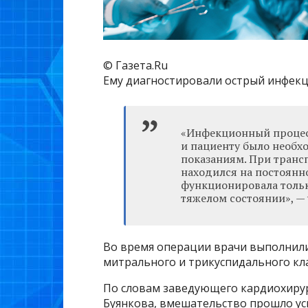
© Газета.Ru
Ему диагностировали острый инфек
«Инфекционный процесс
и пациенту было необх
показаниям. При транс
находился на постоянно
функционировала тольк
тяжелом состоянии», —
Во время операции врачи выполнили
митрального и трикуспидального кл
По словам заведующего кардиохиру
Буянкова, вмешательство прошло ус