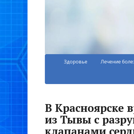
Здоровье
Лечение боле
В Красноярске 
из Тывы с раз
клапанами серд