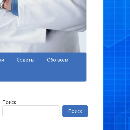
чи
Советы
Обо всем
Поиск
Поиск