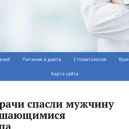
зней
Питание и диета
Стоматология
Вра
Карта сайта
врачи спасли мужчину
рушающимися
ца