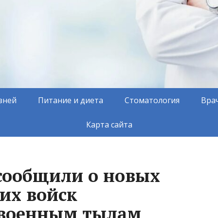
зней
Питание и диета
Стоматология
Вра
Карта сайта
сообщили о новых
ких войск
 военным тылам