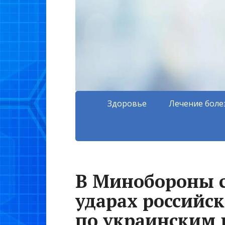
Здоровье
Лечение боле
В Минобороны 
ударах российс
по украинским