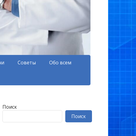
чи
Советы
Обо всем
Поиск
Поиск