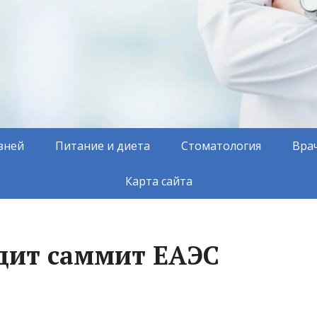
зней
Питание и диета
Стоматология
Вра
Карта сайта
дит саммит ЕАЭС