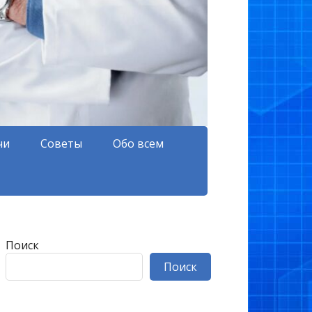
чи
Советы
Обо всем
Поиск
Поиск