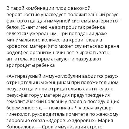
В такой комбинации плод с высокой
вероятностью унаследует положительный резус-
фактор отца. Для иммунной системы матери этот
белок (D-антиген) на эритроцитах ребенка
является чужеродным. При попадании даже
минимального количества крови плода в
кровоток матери (что может случиться во время
родов) ее организм начинает вырабатывать
антитела, которые атакуют и разрушают
эритроциты ребенка.
«Антирезусный иммуноглобулин вводится резус-
отрицательным женщинам при положительном
резусе отца и при отрицательных антителах к
резус-фактору у матери для предупреждения
гемолитический болезни у плода в последующих
беременностях, — пояснила «РГ» врач акушер-
гинеколог, руководитель комитета по женскому
здоровью союза «Здоровье здоровых» Мария
Коновалова. — Срок иммунизации строго