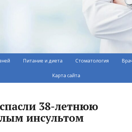
зней
Питание и диета
Стоматология
Вра
Карта сайта
 спасли 38-летнюю
елым инсультом