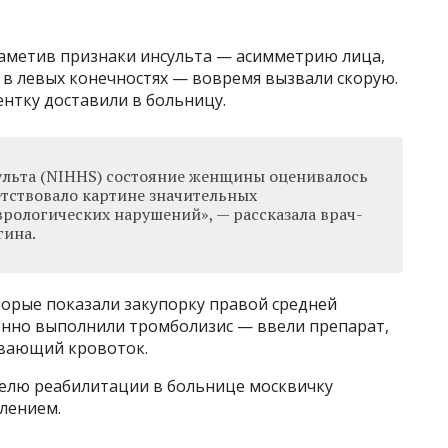
заметив признаки инсульта — асимметрию лица,
 в левых конечностях — вовремя вызвали скорую.
ентку доставили в больницу.
ульта (NIHHS) состояние женщины оценивалось
ветствовало картине значительных
ологических нарушений», — рассказала врач-
гина.
орые показали закупорку правой средней
енно выполнили тромболизис — ввели препарат,
вающий кровоток.
делю реабилитации в больнице москвичку
лением.