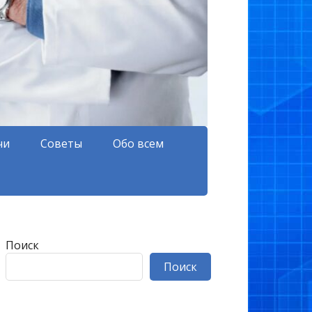
чи
Советы
Обо всем
Поиск
Поиск