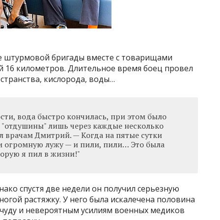
ве штурмовой бригады вместе с товарищами
й 16 километров. Длительное время боец провел
остранства, кислорода, воды…
ти, вода быстро кончилась, при этом было
 "отдушины" лишь через каждые несколько
л врачам Дмитрий. — Когда на пятые сутки
и огромную лужу — и пили, пили… Это была
торую я пил в жизни!"
нако спустя две недели он получил серьезную
огой растяжку. У него была искалечена половина
 чуду и невероятным усилиям военных медиков