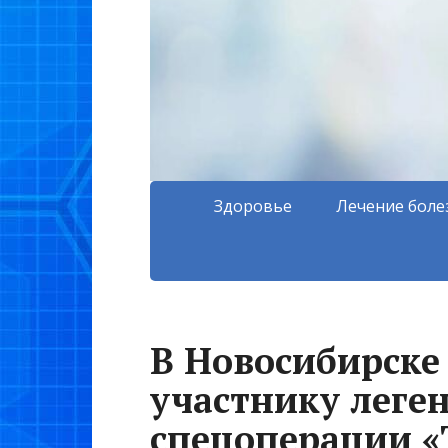
Здоровье
Лечение боле
В Новосибирске 
участнику леге
спецоперации «