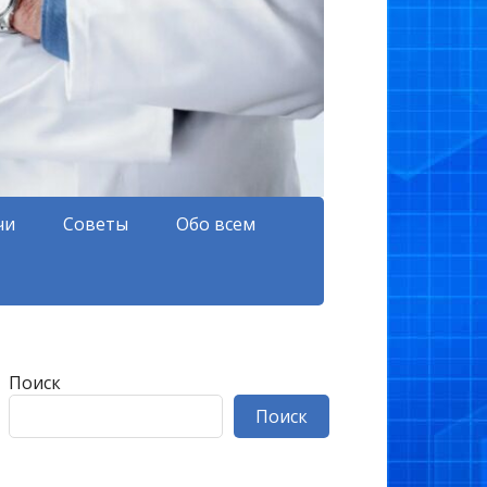
чи
Советы
Обо всем
Поиск
Поиск