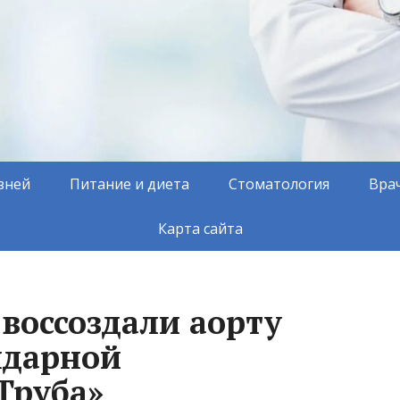
зней
Питание и диета
Стоматология
Вра
Карта сайта
воссоздали аорту
ндарной
Труба»