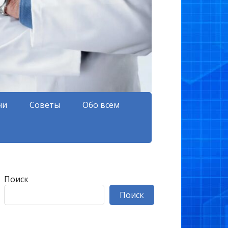
чи
Советы
Обо всем
Поиск
Поиск