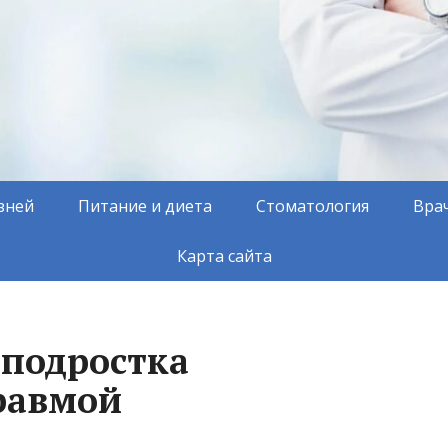
зней
Питание и диета
Стоматология
Вра
Карта сайта
 подростка
равмой