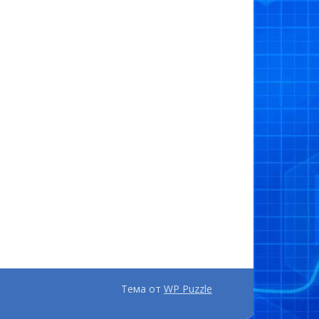
Тема от
WP Puzzle