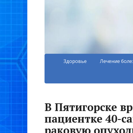
Здоровье
Лечение боле
В Пятигорске в
пациентке 40-с
раковую опухол