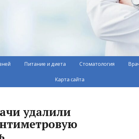
зней
Питание и диета
Стоматология
Вра
Карта сайта
рачи удалили
антиметровую
ь