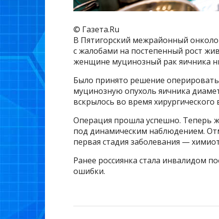
© Газета.Ru
В Пятигорский межрайонный онколог
с жалобами на постепенный рост жив
женщине муцинозный рак яичника ни
Было принято решение оперировать 
муцинозную опухоль яичника диамет
вскрылось во время хирургического
Операция прошла успешно. Теперь ж
под динамическим наблюдением. Отм
первая стадия заболевания — химиот
Ранее россиянка стала инвалидом по
ошибки.