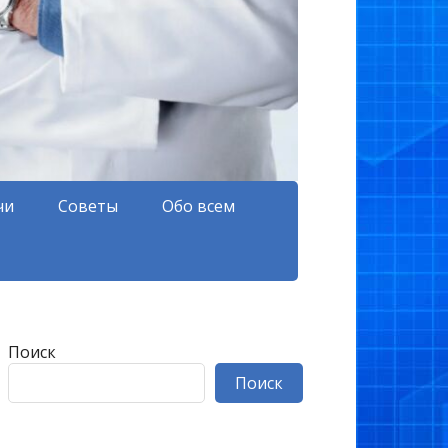
чи
Советы
Обо всем
Поиск
Поиск