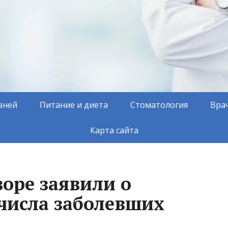
зней
Питание и диета
Стоматология
Вра
Карта сайта
оре заявили о
 числа заболевших