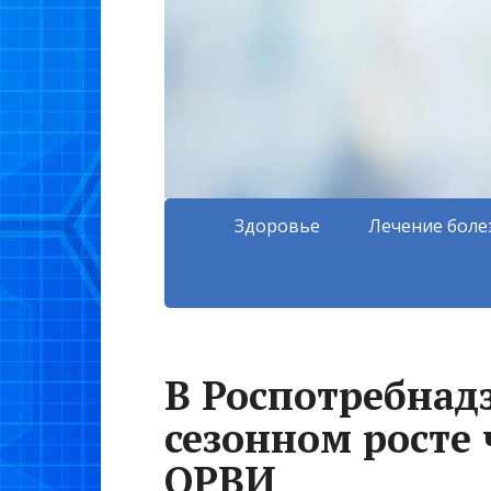
Здоровье
Лечение боле
В Роспотребнадз
сезонном росте
ОРВИ