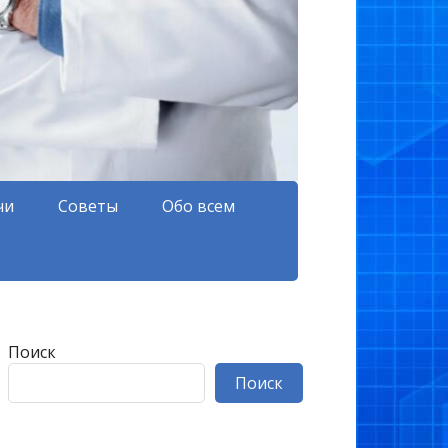
чи
Советы
Обо всем
Поиск
Поиск