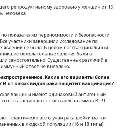
щего репродуктивному здоровью у женщин от 15
мы человека
 по показателям переносимости и безопасности
 Все участники завершили исследование по
х явлений не было. В целом поствакцинальный
озникшие нежелательные явления были в
ли самостоятельно. Существенных различий в
 иммунный ответ не выявлено.
аспространенное. Какие его варианты более
? И от каких видов рака защитит вакцинация?
нская вакцины имеют одинаковый антигенный
, то есть защищают от четырех штаммов ВПЧ —
т практически все случаи рака шейки матки
траненных в людской популяции (16 и 18 типы)