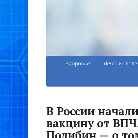
Здоровье
Лечение боле
В России начал
вакцину от ВПЧ
Полибин — о том