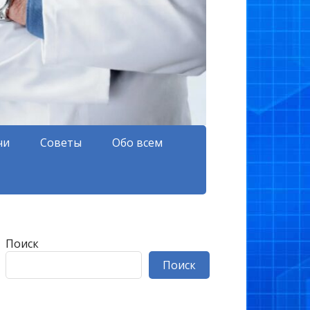
чи
Советы
Обо всем
Поиск
Поиск