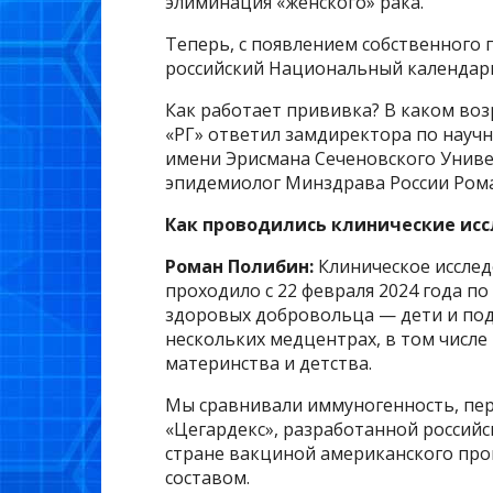
элиминация «женского» рака.
Теперь, с появлением собственного 
российский Национальный календар
Как работает прививка? В каком воз
«РГ» ответил замдиректора по науч
имени Эрисмана Сеченовского Униве
эпидемиолог Минздрава России Ром
Как проводились клинические исс
Роман Полибин:
Клиническое исслед
проходило с 22 февраля 2024 года по 
здоровых добровольца — дети и подр
нескольких медцентрах, в том числе
материнства и детства.
Мы сравнивали иммуногенность, пер
«Цегардекс», разработанной российс
стране вакциной американского про
составом.