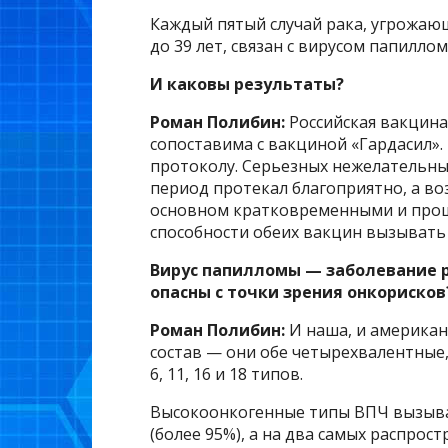
Каждый пятый случай рака, угрожаю
до 39 лет, связан с вирусом папилло
И каковы результаты?
Роман Полибин:
Российская вакцина
сопоставима с вакциной «Гардасил».
протоколу. Серьезных нежелательны
период протекал благоприятно, а в
основном кратковременными и прош
способности обеих вакцин вызывать
Вирус папилломы — заболевание р
опасны с точки зрения онкорисков
Роман Полибин:
И наша, и америка
состав — они обе четырехвалентные
6, 11, 16 и 18 типов.
Высокоонкогенные типы ВПЧ вызываю
(более 95%), а на два самых распрос