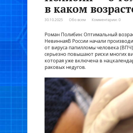
в каком возрас
30.10.2025
Обо всем
Комментарии: 0
Роман Полибин: Оптимальный возра
НевиннаяВ России начали производ
от вируса папилломы человека (ВПЧ).
серьезно повышают риски многих ви
которая уже включена в нацкалендар
раковых недугов.