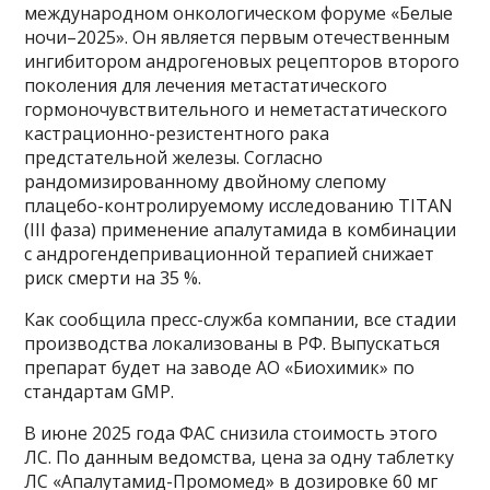
международном онкологическом форуме «Белые
ночи–2025». Он является первым отечественным
ингибитором андрогеновых рецепторов второго
поколения для лечения метастатического
гормоночувствительного и неметастатического
кастрационно-резистентного рака
предстательной железы. Согласно
рандомизированному двойному слепому
плацебо-контролируемому исследованию TITAN
(III фаза) применение апалутамида в комбинации
с андрогендепривационной терапией снижает
риск смерти на 35 %.
Как сообщила пресс-служба компании, все стадии
производства локализованы в РФ. Выпускаться
препарат будет на заводе АО «Биохимик» по
стандартам GMP.
В июне 2025 года ФАС снизила стоимость этого
ЛС. По данным ведомства, цена за одну таблетку
ЛС «Апалутамид-Промомед» в дозировке 60 мг