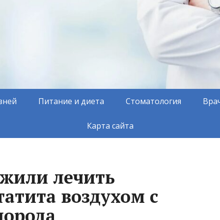
зней
Питание и диета
Стоматология
Вра
Карта сайта
ожили лечить
атита воздухом с
лорода