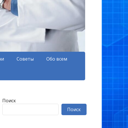
чи
Советы
Обо всем
Поиск
Поиск