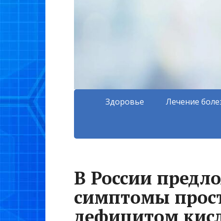
Здоровье
Лечение боле
В России предл
симптомы прост
дефицитом кис