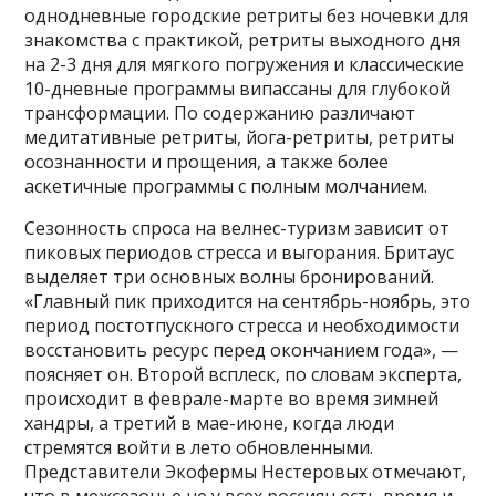
однодневные городские ретриты без ночевки для
знакомства с практикой, ретриты выходного дня
на 2-3 дня для мягкого погружения и классические
10-дневные программы випассаны для глубокой
трансформации. По содержанию различают
медитативные ретриты, йога-ретриты, ретриты
осознанности и прощения, а также более
аскетичные программы с полным молчанием.
Сезонность спроса на велнес-туризм зависит от
пиковых периодов стресса и выгорания. Бритаус
выделяет три основных волны бронирований.
«Главный пик приходится на сентябрь-ноябрь, это
период постотпускного стресса и необходимости
восстановить ресурс перед окончанием года», —
поясняет он. Второй всплеск, по словам эксперта,
происходит в феврале-марте во время зимней
хандры, а третий в мае-июне, когда люди
стремятся войти в лето обновленными.
Представители Экофермы Нестеровых отмечают,
что в межсезонье не у всех россиян есть время и