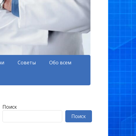
чи
Советы
Обо всем
Поиск
Поиск