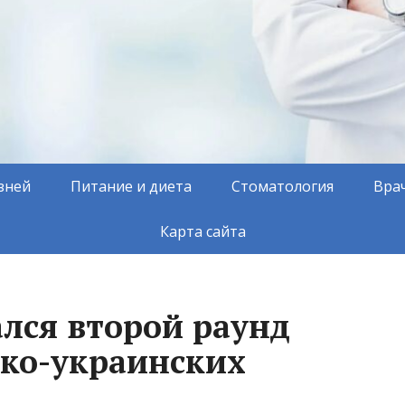
зней
Питание и диета
Стоматология
Вра
Карта сайта
ался второй раунд
ко-украинских