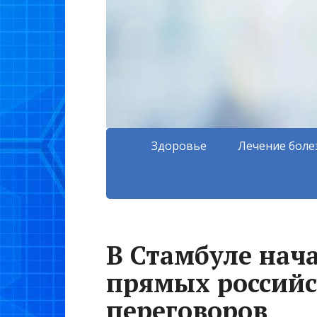
Здоровье
Лечение боле
В Стамбуле нач
прямых российс
переговоров