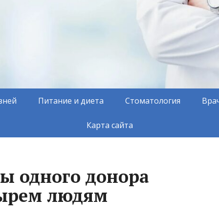
зней
Питание и диета
Стоматология
Вра
Карта сайта
ы одного донора
тырем людям