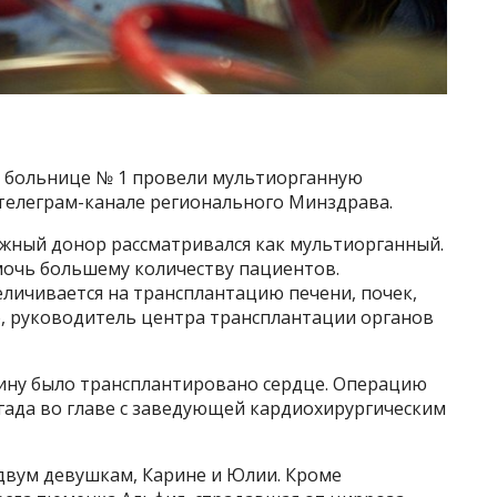
й больнице № 1 провели мультиорганную
телеграм-канале регионального Минздрава.
жный донор рассматривался как мультиорганный.
очь большему количеству пациентов.
еличивается на трансплантацию печени, почек,
о, руководитель центра трансплантации органов
ину было трансплантировано сердце. Операцию
ада во главе с заведующей кардиохирургическим
двум девушкам, Карине и Юлии. Кроме