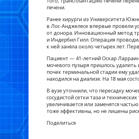
того, трансплантацию печени перен
печени.
Ранее хирурги из Университета Южн
в Лос-Анджелесе впервые провели у
от донора. Инновационный метод т
и Индербил Гилл. Операция проводил
к ней заняла около четырех лет. Пер
Пациент — 41-летний Оскар Ларраинз
мочевого пузыря пришлось удалить из
почек терминальной стадии ему удал
находился на диализе. На 18 мая сос
В вузе уточнили, что пересадку моч
сосудистой сетки таза и технически
увеличивается или заменятся часть
тоже эффективны, но не лишены рис
Поделиться