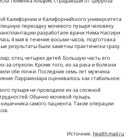
есла тюменка Альфия, страдавшая от цирроза
ой Калифорнии и Калифорнийского университета
спешную пересадку мочевого пузыря человеку
рансплантации разработали врачи Нима Нассири
ась 4 мая в течение восьми часов, подготовка
вые результаты были заметны практически сразу.
ар, отец четырех детей. Большую часть его
-за опухоли. Кроме того, из-за рака и болезни
или обе почки. Последние семь лет мужчина
тояние Ларраинзара оценивалось как стабильное.
евого пузыря не проводили из-за сложной
х трудностей. Обычно мочевой пузырь
ю кишечника самого пациента. Такие операции
ков.
Источник:
health.mail.ru