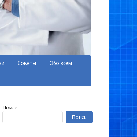
чи
Советы
Обо всем
Поиск
Поиск