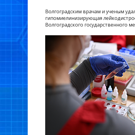
Волгоградским врачам и ученым уда
гипомиелинизирующая лейкодистрофи
Волгоградского государственного м