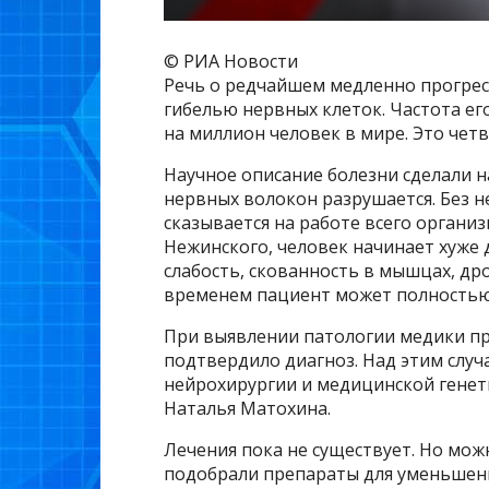
© РИА Новости
Речь о редчайшем медленно прогре
гибелью нервных клеток. Частота ег
на миллион человек в мире. Это чет
Научное описание болезни сделали 
нервных волокон разрушается. Без н
сказывается на работе всего органи
Нежинского, человек начинает хуже 
слабость, скованность в мышцах, дро
временем пациент может полностью 
При выявлении патологии медики пр
подтвердило диагноз. Над этим слу
нейрохирургии и медицинской генет
Наталья Матохина.
Лечения пока не существует. Но мо
подобрали препараты для уменьшени