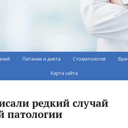
зней
Питание и диета
Стоматология
Вра
Карта сайта
писали редкий случай
й патологии