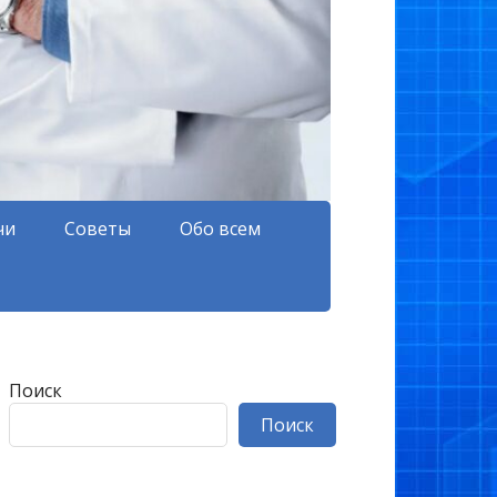
чи
Советы
Обо всем
Поиск
Поиск