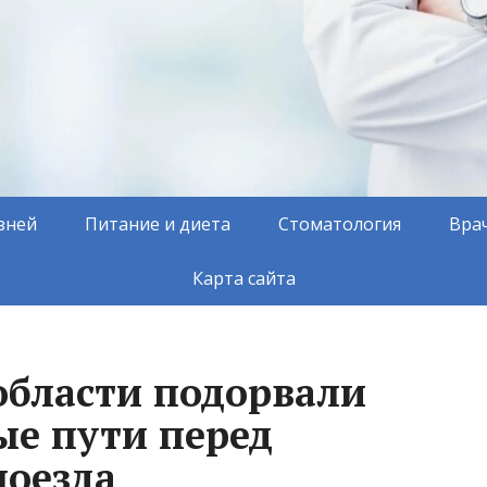
зней
Питание и диета
Стоматология
Вра
Карта сайта
области подорвали
е пути перед
поезда