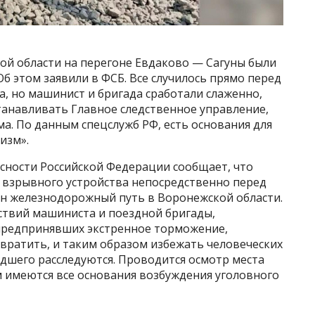
й области на перегоне Евдаково — Сагуны были
б этом заявили в ФСБ. Все случилось прямо перед
, но машинист и бригада сработали слаженно,
станавливать Главное следственное управление,
а. По данным спецслужб РФ, есть основания для
изм».
асности Российской Федерации сообщает, что
а взрывного устройства непосредственно перед
н железнодорожный путь в Воронежской области.
ствий машиниста и поездной бригады,
предпринявших экстренное торможение,
вратить, и таким образом избежать человеческих
дшего расследуются. Проводится осмотр места
 имеются все основания возбуждения уголовного