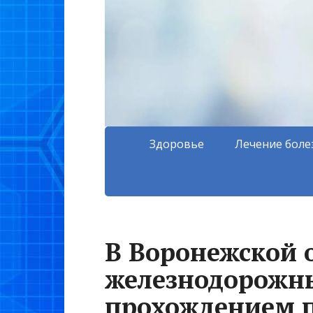
Здоровье
Лечение боле
В Воронежской 
железнодорожны
прохождением 