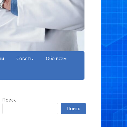
чи
Советы
Обо всем
Поиск
Поиск