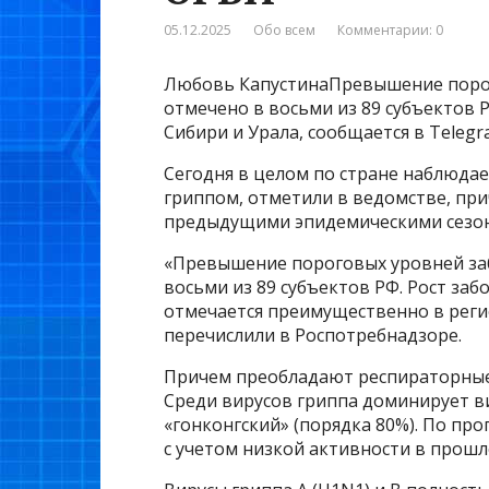
05.12.2025
Обо всем
Комментарии: 0
Любовь КапустинаПревышение порог
отмечено в восьми из 89 субъектов 
Сибири и Урала, сообщается в Teleg
Сегодня в целом по стране наблюда
гриппом, отметили в ведомстве, при
предыдущими эпидемическими сезо
«Превышение пороговых уровней за
восьми из 89 субъектов РФ. Рост з
отмечается преимущественно в регио
перечислили в Роспотребнадзоре.
Причем преобладают респираторные 
Среди вирусов гриппа доминирует ви
«гонконгский» (порядка 80%). По пр
с учетом низкой активности в прошл