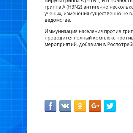
Вирусы гриппа А (H1N1) и B полнос
гриппа А (H3N2) антигенно нескольк
ученых, изменения существенно не в
ведомстве.
Иммунизация населения против грип
проводится полный комплекс против
мероприятий, добавили в Роспотреб