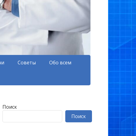
чи
Советы
Обо всем
Поиск
Поиск