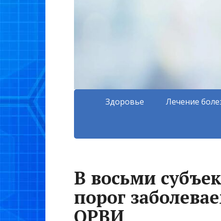
Здоровье
Лечение боле
В восьми субъе
порог заболева
ОРВИ