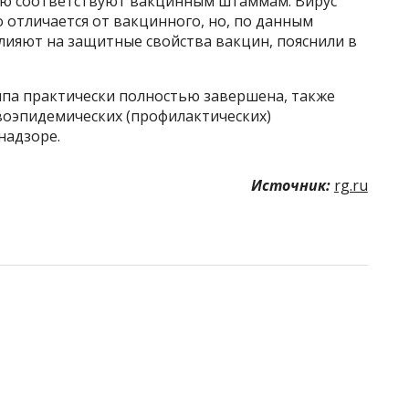
тью соответствуют вакцинным штаммам. Вирус
о отличается от вакцинного, но, по данным
лияют на защитные свойства вакцин, пояснили в
па практически полностью завершена, также
оэпидемических (профилактических)
надзоре.
Источник:
rg.ru