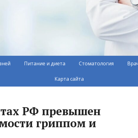
зней
Питание и диета
Стоматология
Вра
Карта сайта
ктах РФ превышен
емости гриппом и