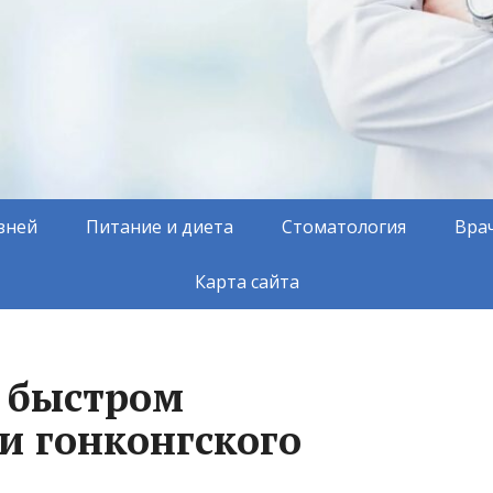
зней
Питание и диета
Стоматология
Вра
Карта сайта
о быстром
и гонконгского