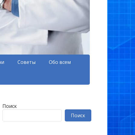
чи
Советы
Обо всем
Поиск
Поиск