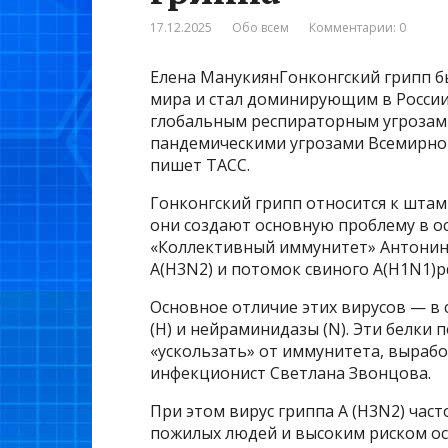
17.12.2025
Обо всем
Комментарии: 0
Елена МанукиянГонконгский грипп бы
мира и стал доминирующим в России
глобальным респираторным угрозам
пандемическими угрозами Всемирно
пишет ТАСС.
Гонконгский грипп относится к штам
они создают основную проблему в о
«Коллективный иммунитет» Антонина 
А(H3N2) и потомок свиного А(H1N1)p
Основное отличие этих вирусов — в
(H) и нейраминидазы (N). Эти белки 
«ускользать» от иммунитета, выраб
инфекционист Светлана Звонцова.
При этом вирус гриппа A (H3N2) част
пожилых людей и высоким риском ос