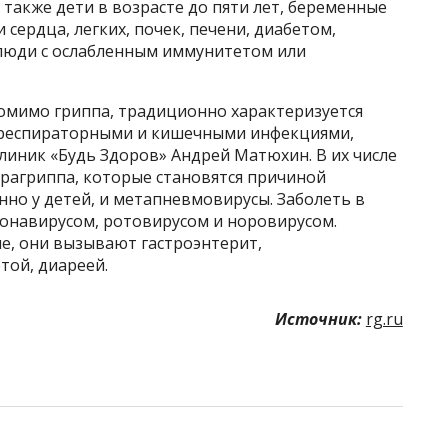
 также дети в возрасте до пяти лет, беременные
сердца, легких, почек, печени, диабетом,
люди с ослабленным иммунитетом или
омимо гриппа, традиционно характеризуется
 респираторными и кишечными инфекциями,
линик «Будь Здоров» Андрей Матюхин. В их числе
арагриппа, которые становятся причиной
нно у детей, и метапневмовирусы. Заболеть в
онавирусом, ротовирусом и норовирусом.
е, они вызывают гастроэнтерит,
ой, диареей.
Источник:
rg.ru