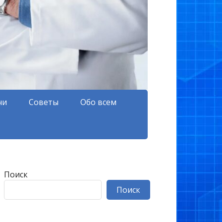
чи
Советы
Обо всем
Поиск
Поиск