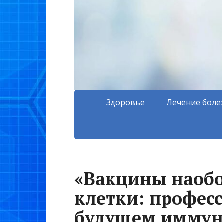
Здоровье
Лечение боле
«Вакцины наобо
клетки: професс
будущем иммун