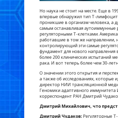
Но наука не стоит на месте. Еще в 
впервые обнаружил тип Т-лимфоцито
проникшие в организм человека, а д
самым останавливая аутоиммунные 
регуляторными Т-клетками. Америка
работавшие в том же направлении, н
контролирующий эти самые регулято
фундамент для нового направления в
более 200 клинических испытаний м
рака. И вот теперь более чем 30-ле
О значении этого открытия и перспе
а также об исследованиях, которые и
директор НИИ трансляционной меди
Геномики адаптивного иммунитета И
корреспондент РАН Дмитрий Чудако
Дмитрий Михайлович, что предст
Дмитрий Чудаков:
Регуляторные Т-