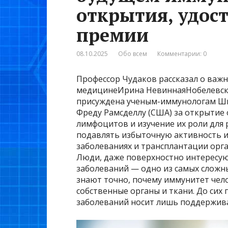
открытия, удос
премии
08.10.2025
Обо всем
Комментарии: 0
Профессор Чудаков рассказал о важн
медицинеИрина НевиннаяНобелевска
присуждена ученым-иммунологам Шим
Фреду Рамсделлу (США) за открытие 
лимфоцитов и изучение их роли для 
подавлять избыточную активность 
заболеваниях и трансплантации орга
Люди, даже поверхностно интересу
заболеваний — одно из самых сложны
знают точно, почему иммунитет чело
собственные органы и ткани. До сих 
заболеваний носит лишь поддержив