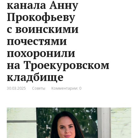
канала Анну
Прокофьеву
с воинскими
почестями
похоронили
на Троекуровском
кладбище
30.03.2025
Советы
Комментарии: 0