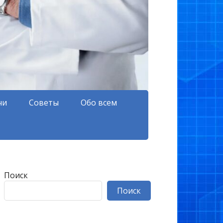
чи
Советы
Обо всем
Поиск
Поиск