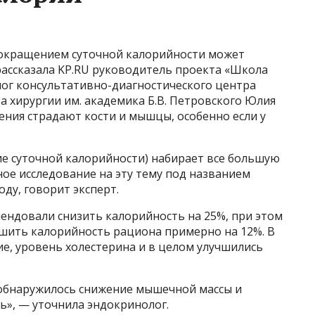
сокращением суточной калорийности может
рассказала KP.RU руководитель проекта «Школа
лог консультативно-диагностического центра
а хирургии им. академика Б.В. Петровского Юлия
ения страдают кости и мышцы, особенно если у
ение суточной калорийности) набирает все большую
ное исследование на эту тему под названием
оду, говорит эксперт.
ендовали снизить калорийность на 25%, при этом
ьшить калорийность рациона примерно на 12%. В
ие, уровень холестерина и в целом улучшились
 обнаружилось снижение мышечной массы и
ь», — уточнила эндокринолог.