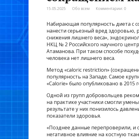
15.05.2025
Обо всем
Комментарии: 0
Набирающая популярность диета с 
нанести серьезный вред здоровью, 
снижения лишнего веса», эндокрино
НКЦ № 2 Российского научного центр
Атаманова. При таком способе похуд
человека нет лишнего веса.
Метод «caloric restriction» (сокращ
популярность на Западе. Самое круп
«Calorie» было опубликовано в 2015 г
Одной из групп добровольцев реком
на практике участники смогли умен
результате у них понизилось давлен
показатели здоровья.
«Позднее данные перепроверили, и
негативное влияние на костную ткан