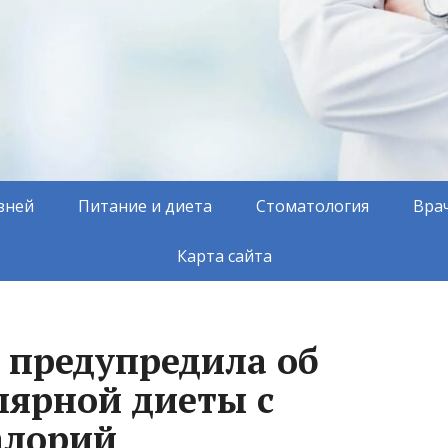
зней
Питание и диета
Стоматология
Вра
Карта сайта
 предупредила об
лярной диеты с
алорий