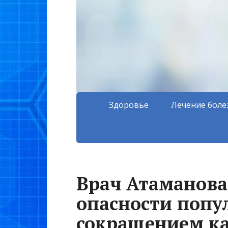
Здоровье
Лечение боле
Врач Атаманова
опасности попу
сокращением к