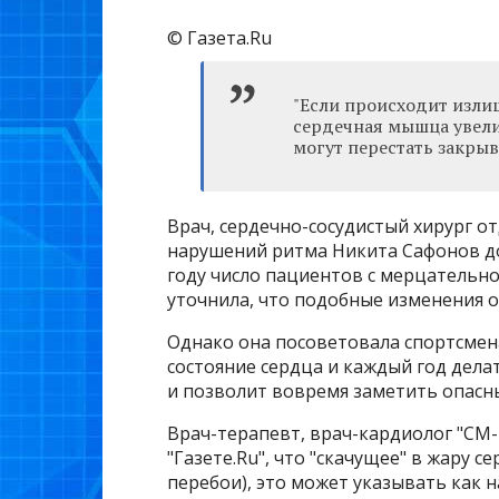
© Газета.Ru
"Если происходит изли
сердечная мышца увели
могут перестать закрыв
Врач, сердечно-сосудистый хирург о
нарушений ритма Никита Сафонов до э
году число пациентов с мерцательно
уточнила, что подобные изменения о
Однако она посоветовала спортсмен
состояние сердца и каждый год дел
и позволит вовремя заметить опасны
Врач-терапевт, врач-кардиолог "СМ-
"Газете.Ru", что "скачущее" в жару 
перебои), это может указывать как 