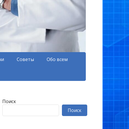
чи
Советы
Обо всем
Поиск
Поиск