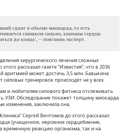
шний сдвиг в объеме миокарда, то есть
чивается слишком сильно, клапаны сердца
аться до конца", — пояснила эксперт.
тделения хирургического лечения сложных
того рассказал газете "Известия", что в 2036
й аритмией может достичь 3,5 млн. Бавыкина
т силовых тренировок происходят не у всех.
ам и любителям силового фитнеса отслеживать
ать УЗИ. Обследование покажет толщину миокарда
е изменения, заключила она.
Клиника" Сергей Вечтомов до этого рассказал
сердце (учащенное, неровное сердцебиение,
на временную реакцию организма, так и на