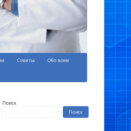
чи
Советы
Обо всем
Поиск
Поиск