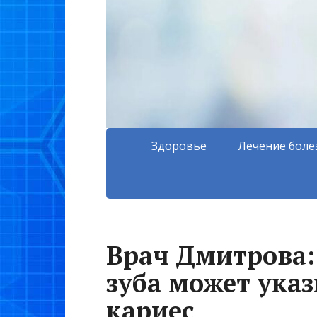
Здоровье
Лечение боле
Врач Дмитрова:
зуба может ука
кариес