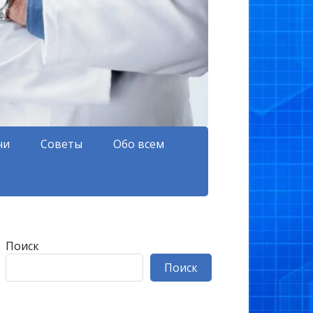
чи
Советы
Обо всем
Поиск
Поиск