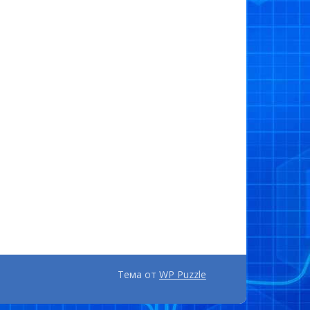
Тема от
WP Puzzle