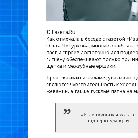
© Газета.Ru
Как отмечала в беседе с газетой «Из
Ольга Чепуркова, многие ошибочно 
паст и спреев достаточно для подде
гигиену обеспечивают только три ин
щетка и межзубные ершики.
Тревожными сигналами, указывающи
являются чувствительность к холодн
жевании, а также тусклые пятна на э
«Если появился хотя бы
— подчеркнула врач.