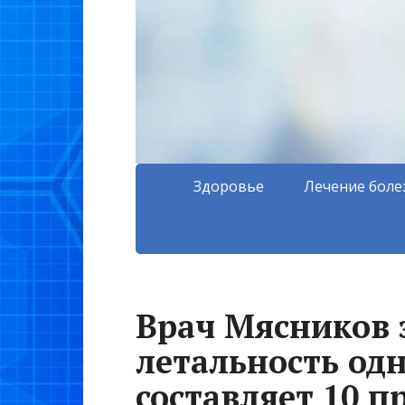
Здоровье
Лечение боле
Врач Мясников 
летальность од
составляет 10 п