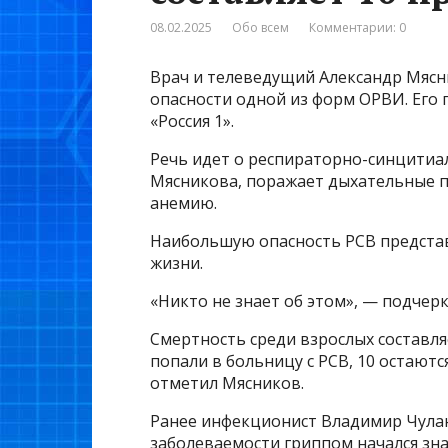
08.02.2025
Обо всем
Комментарии: 0
Врач и телеведущий Александр Мясн
опасности одной из форм ОРВИ. Его
«Россия 1».
Речь идет о респираторно-синцитиал
Мясникова, поражает дыхательные п
анемию.
Наибольшую опасность РСВ представ
жизни.
«Никто не знает об этом», — подчерк
Смертность среди взрослых составля
попали в больницу с РСВ, 10 остаютс
отметил Мясников.
Ранее инфекционист Владимир Чулан
заболеваемости гриппом начался зна