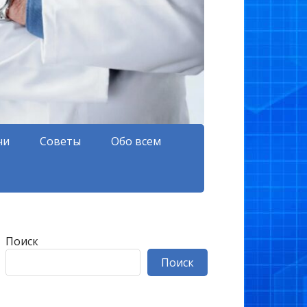
чи
Советы
Обо всем
Поиск
Поиск