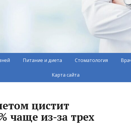
зней
Питание и диета
Стоматология
Вра
Карта сайта
летом цистит
% чаще из-за трех