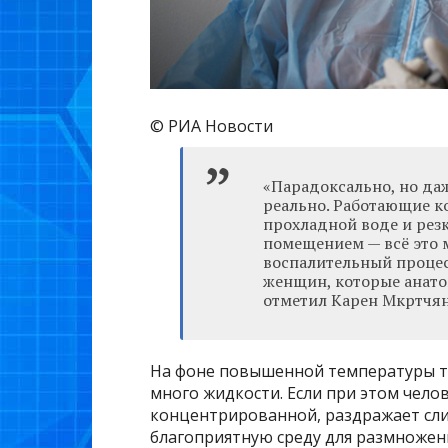
© РИА Новости
«Парадоксально, но да
реально. Работающие к
прохладной воде и рез
помещением — всё это 
воспалительный процесс
женщин, которые анато
отметил Карен Мкртчян
На фоне повышенной температуры те
много жидкости. Если при этом чело
концентрированной, раздражает сли
благоприятную среду для размножения