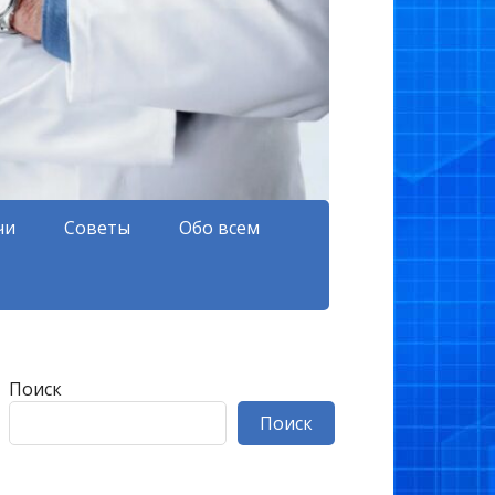
чи
Советы
Обо всем
Поиск
Поиск