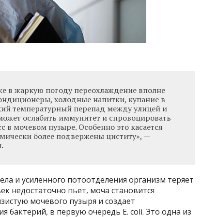
же в жаркую погоду переохлаждение вполне
ондиционеры, холодные напитки, купание в
кий температурный перепад между улицей и
может ослабить иммунитет и спровоцировать
 в мочевом пузыре. Особенно это касается
мически более подвержены циститу», —
.
ла и усиленного потоотделения организм теряет
век недостаточно пьет, моча становится
зистую мочевого пузыря и создает
 бактерий, в первую очередь E. coli. Это одна из