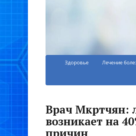
Здоровье
Лечение боле
Врач Мкртчян: 
возникает на 40
причин