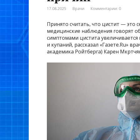
17.08.2025
Врачи
Комментарии: 0
Принято считать, что цистит — это 
медицинские наблюдения говорят об
симптомами цистита увеличивается 
и купаний, рассказал «Газете.Ru» вр
академика Ройтберга) Карен Мкртчя