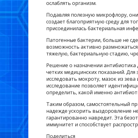
ослаблять организм.
Подавляя полезную микрофлору, они
создает благоприятную среду для то
присоединилась бактериальная инф
Патогенные бактерии, больше не с
возможность активно размножаться.
тяжелую, бактериальную стадию, чр
Решение о назначении антибиотика 
четких медицинских показаний. Для
исследовать мокроту, мазок из зева
исследование позволяет идентифици
определить, какой именно антибиот
Таким образом, самостоятельный при
надежде ускорить выздоровление не 
гарантированно навредит. Эта безо
иммунитет и способствует распрост
Поделиться