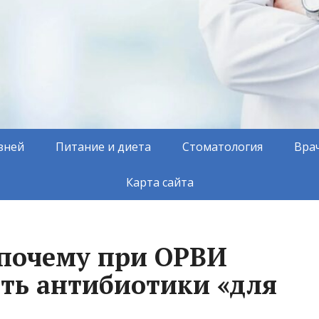
зней
Питание и диета
Стоматология
Вра
Карта сайта
 почему при ОРВИ
ть антибиотики «для