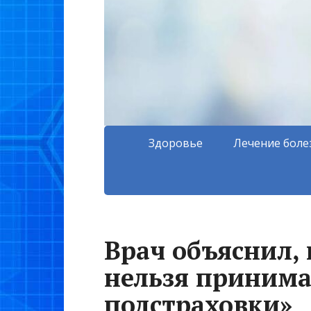
Здоровье
Лечение боле
Врач объяснил,
нельзя принима
подстраховки»