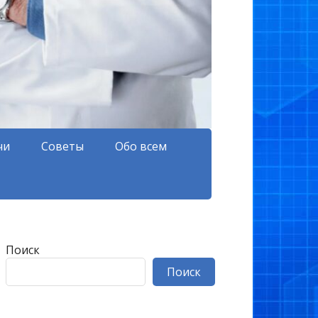
чи
Советы
Обо всем
Поиск
Поиск