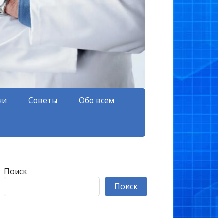
чи
Советы
Обо всем
Поиск
Поиск