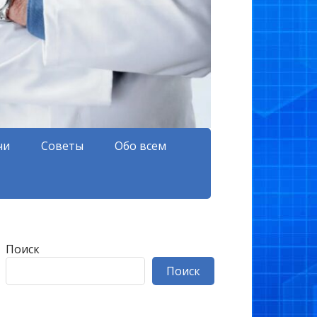
чи
Советы
Обо всем
Поиск
Поиск