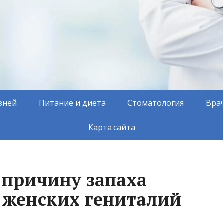
зней
Питание и диета
Стоматология
Вра
Карта сайта
 причину запаха
 женских гениталий