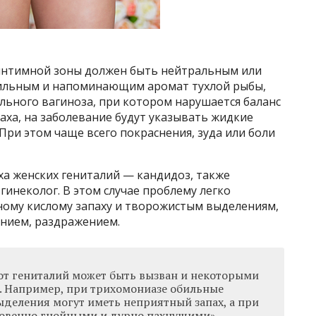
х интимной зоны должен быть нейтральным или
л сильным и напоминающим аромат тухлой рыбы,
льного вагиноза, при котором нарушается баланс
ха, на заболевание будут указывать жидкие
При этом чаще всего покраснения, зуда или боли
ха женских гениталий — кандидоз, также
гинеколог. В этом случае проблему легко
ному кислому запаху и творожистым выделениям,
нием, раздражением.
от гениталий может быть вызван и некоторыми
 Например, при трихомониазе обильные
ыделения могут иметь неприятный запах, а при
ровенно гнойными и дурно пахнущими», —