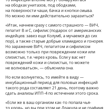
на ободках унитазов, под ободками,
на поверхности чаши, бачка и кнопки смыва.
Но можно ли ими действительно заразиться?
«Итак, начнем сразу с самого страшного — ВИЧ,
гепатит В и С, сифилис (подарок от американских
индейцев: завез еще Колумб, а мучаемся до сих
пор), а также старые добрые хламидиоз и гонорея.
Но заражение ВИЧ, гепатитом и сифилисом
возможно только при повреждении кожи или
слизистых, т.е. через кровь. Если у вас нет
повреждений кожи и слизистых, то можете
не волноваться», — объяснила она.
Но если волнуетесь, то имейте в виду —
инкубационный период для половых инфекций
такого рода составляет 21 день, поэтому важно
сдать анализы ИПП-4 по истечении этого срока.
«Если же в ваш организм как-то попала чья-
то кровь, но вы при этом не Дракула и не графиня