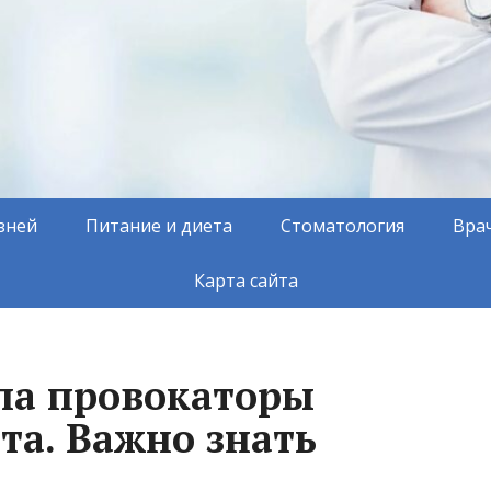
зней
Питание и диета
Стоматология
Вра
Карта сайта
ла провокаторы
та. Важно знать