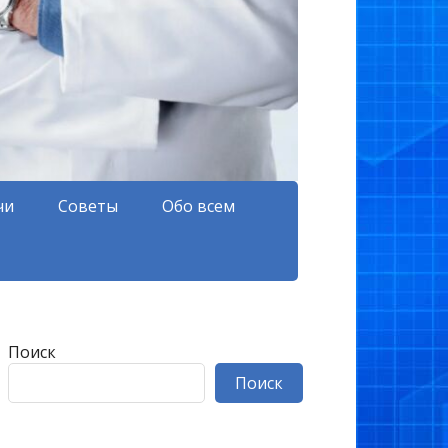
чи
Советы
Обо всем
Поиск
Поиск