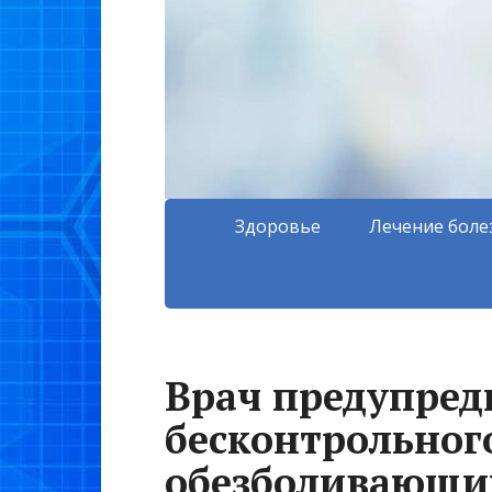
Здоровье
Лечение боле
Врач предупред
бесконтрольног
обезболивающих