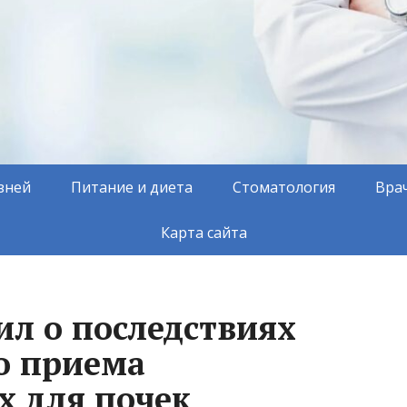
зней
Питание и диета
Стоматология
Вра
Карта сайта
ил о последствиях
о приема
 для почек