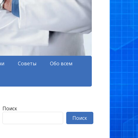
чи
Советы
Обо всем
Поиск
Поиск