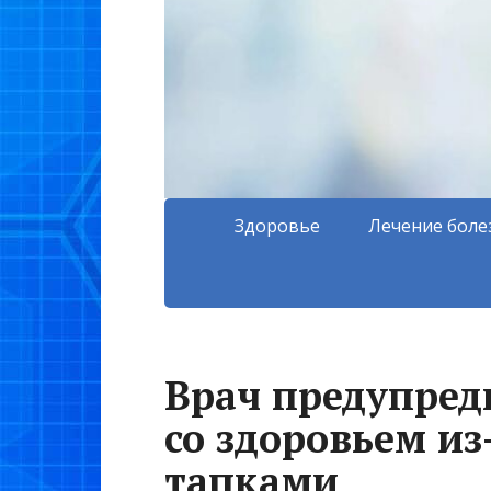
Здоровье
Лечение боле
Врач предупред
со здоровьем из
тапками