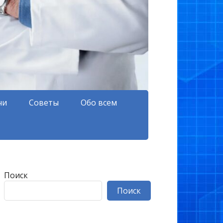
чи
Советы
Обо всем
Поиск
Поиск