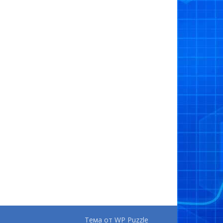
Тема от
WP Puzzle