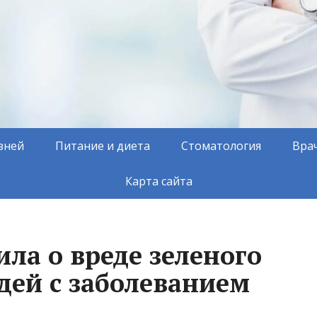
зней
Питание и диета
Стоматология
Вра
Карта сайта
ла о вреде зеленого
дей с заболеванием