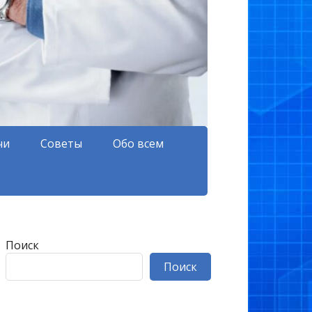
чи
Советы
Обо всем
Поиск
Поиск