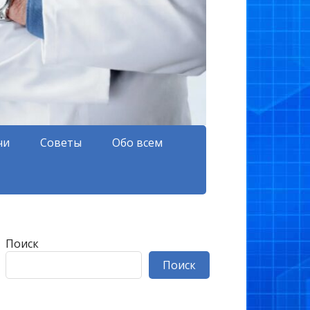
чи
Советы
Обо всем
Поиск
Поиск