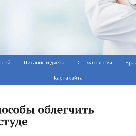
зней
Питание и диета
Стоматология
Вра
Карта сайта
пособы облегчить
студе