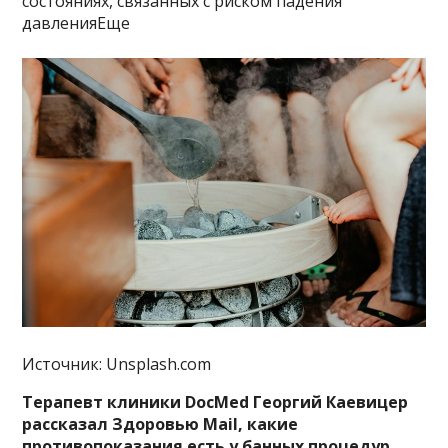
состояниях, связанных с риском падения
давленияЕще
Источник: Unsplash.com
Терапевт клиники DocMed Георгий Каевицер
рассказал Здоровью Mail, какие
противопоказания есть у банных процедур.