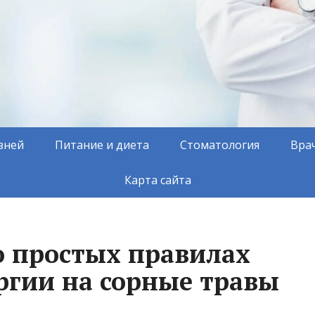
зней
Питание и диета
Стоматология
Вра
Карта сайта
о простых правилах
ргии на сорные травы