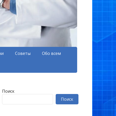
чи
Советы
Обо всем
Поиск
Поиск