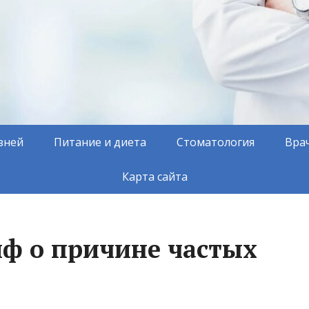
зней
Питание и диета
Стоматология
Вра
Карта сайта
иф о причине частых