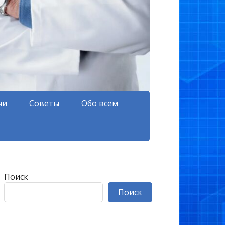
чи
Советы
Обо всем
Поиск
Поиск