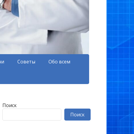
чи
Советы
Обо всем
Поиск
Поиск