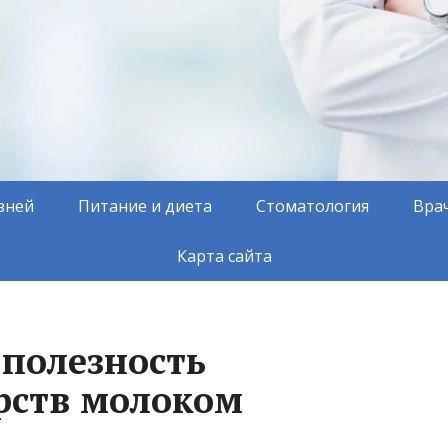
зней
Питание и диета
Стоматология
Вра
Карта сайта
 полезность
рств молоком