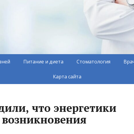
зней
Питание и диета
Стоматология
Вра
Карта сайта
дили, что энергетики
 возникновения