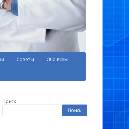
чи
Советы
Обо всем
Поиск
Поиск