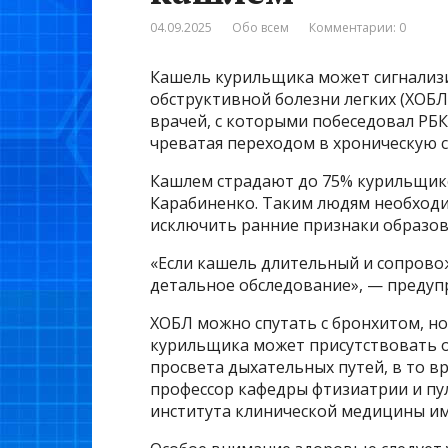
04.09.2025
Обо всем
Комментарии: 0
Кашель курильщика может сигнализ
обструктивной болезни легких (ХОБЛ
врачей, с которыми побеседовал РБК,
чреватая переходом в хроническую 
Кашлем страдают до 75% курильщико
Карабиненко. Таким людям необход
исключить ранние признаки образов
«Если кашель длительный и сопрово
детальное обследование», — предуп
ХОБЛ можно спутать с бронхитом, но
курильщика может присутствовать о
просвета дыхательных путей, в то вр
профессор кафедры фтизиатрии и п
института клинической медицины им