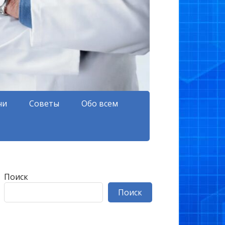
чи
Советы
Обо всем
Поиск
Поиск