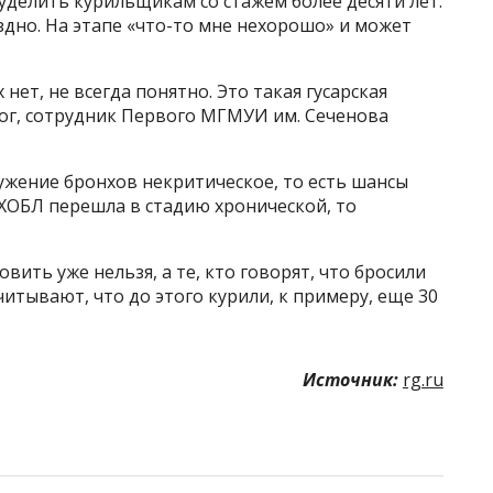
делить курильщикам со стажем более десяти лет.
здно. На этапе «что-то мне нехорошо» и может
 нет, не всегда понятно. Это такая гусарская
ог, сотрудник Первого МГМУИ им. Сеченова
сужение бронхов некритическое, то есть шансы
ХОБЛ перешла в стадию хронической, то
ить уже нельзя, а те, кто говорят, что бросили
учитывают, что до этого курили, к примеру, еще 30
Источник:
rg.ru