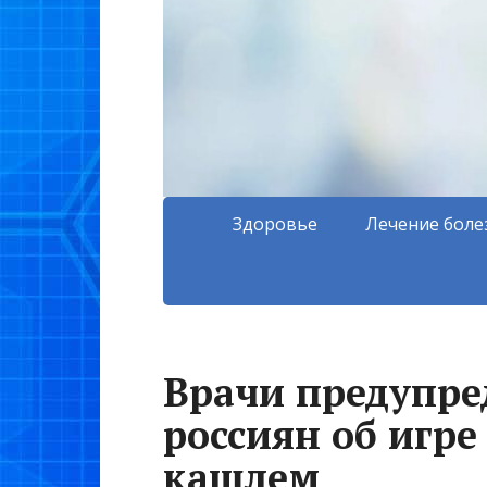
Здоровье
Лечение боле
Врачи предупр
россиян об игре
кашлем