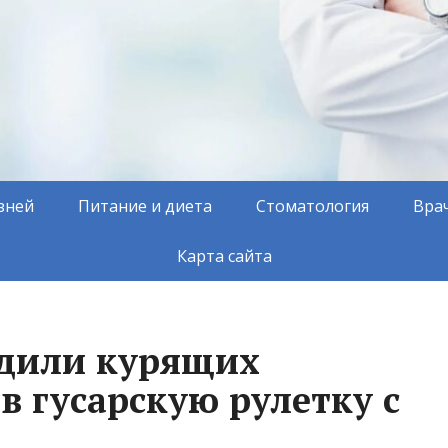
зней
Питание и диета
Стоматология
Вра
Карта сайта
едили курящих
 в гусарскую рулетку с