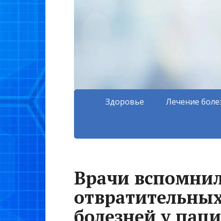
Здоровье
Лечение боле
Врачи вспомнил
отвратительных
болезней у пац