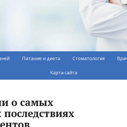
зней
Питание и диета
Стоматология
Вра
Карта сайта
и о самых
 последствиях
иентов