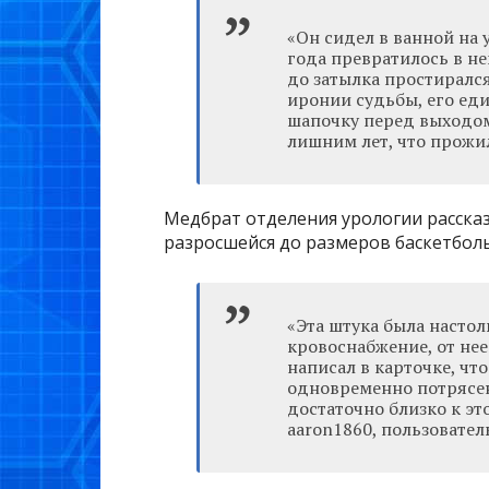
«Он сидел в ванной на 
года превратилось в не
до затылка простирался
иронии судьбы, его еди
шапочку перед выходом 
лишним лет, что прожил
Медбрат отделения урологии рассказ
разросшейся до размеров баскетбол
«Эта штука была настол
кровоснабжение, от не
написал в карточке, что
одновременно потрясен 
достаточно близко к эт
aaron1860, пользователь