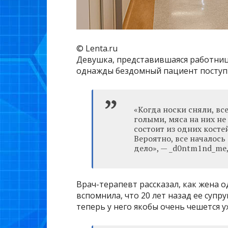
© Lenta.ru
Девушка, представившаяся работниц
однажды бездомный пациент поступил
«Когда носки сняли, вс
голыми, мяса на них не 
состоит из одних косте
Вероятно, все началось
дело», — _d0ntm1nd_me,
Врач-терапевт рассказал, как жена о
вспомнила, что 20 лет назад ее супру
теперь у него якобы очень чешется у