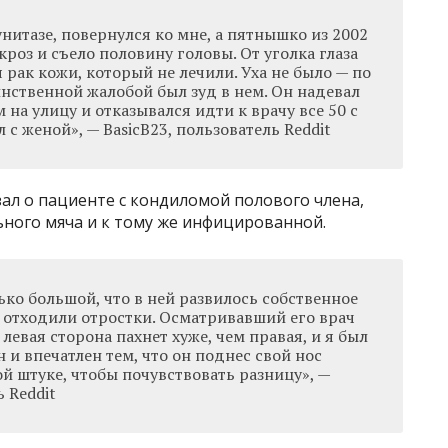
унитазе, повернулся ко мне, а пятнышко из 2002
кроз и съело половину головы. От уголка глаза
 рак кожи, который не лечили. Уха не было — по
нственной жалобой был зуд в нем. Он надевал
на улицу и отказывался идти к врачу все 50 с
 с женой», — BasicB23, пользователь Reddit
ал о пациенте с кондиломой полового члена,
ьного мяча и к тому же инфицированной.
ько большой, что в ней развилось собственное
е отходили отростки. Осматривавший его врач
 левая сторона пахнет хуже, чем правая, и я был
и впечатлен тем, что он поднес свой нос
ой штуке, чтобы почувствовать разницу», —
 Reddit