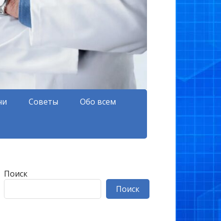
чи
Советы
Обо всем
Поиск
Поиск