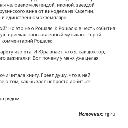
ля человеком-легендой, иконой, звездой
рузинского вина от винодела из Кахетии.
 в единственном экземпляре.
? Но это не о Рошале. К Рошалю в честь события
угую приехал прославленный музыкант Герой
е комментарий Рошаля:
рету изо рта. И Юра знает, что я, как доктор,
го зажигалки. Вот почему у меня уже целая
чи читала книгу. Греет душу, что в ней
зе о том, как бывает непросто добиться
да рядом.
Источник:
rg.ru