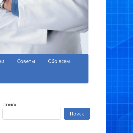
чи
Советы
Обо всем
Поиск
Поиск