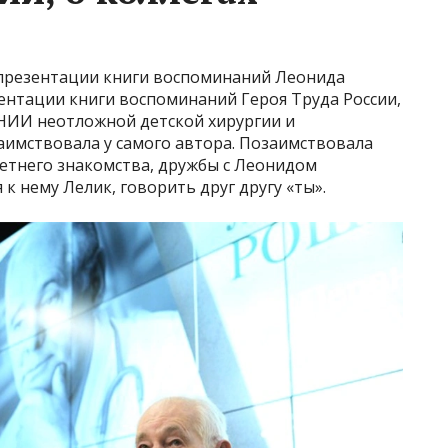
 презентации книги воспоминаний Леонида
ентации книги воспоминаний Героя Труда России,
 НИИ неотложной детской хирургии и
имствовала у самого автора. Позаимствовала
олетнего знакомства, дружбы с Леонидом
к нему Лелик, говорить друг другу «ты».