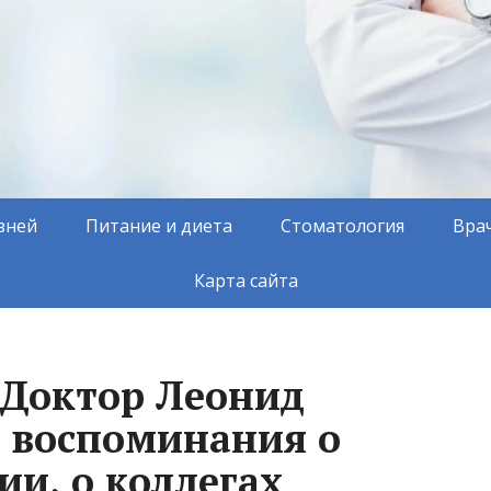
зней
Питание и диета
Стоматология
Вра
Карта сайта
 Доктор Леонид
 воспоминания о
ии, о коллегах