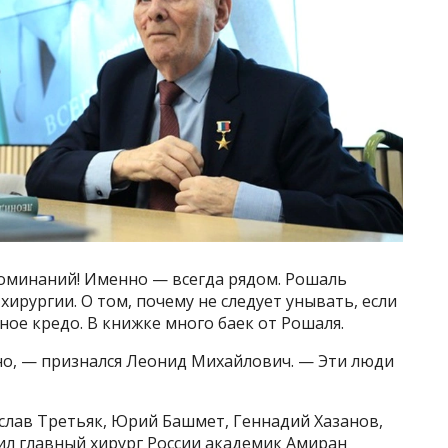
поминаний! Именно — всегда рядом. Рошаль
хирургии. О том, почему не следует унывать, если
нное кредо. В книжке много баек от Рошаля.
но, — признался Леонид Михайлович. — Эти люди
слав Третьяк, Юрий Башмет, Геннадий Хазанов,
л главный хирург России академик Амиран