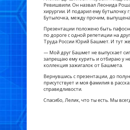
Ревишвили. Он назвал Леонида Роша
хирургии. И подарил ему бутылочку г
Бутылочка, между прочим, выпущена
Презентации положено быть пафосной
по дороге с одной репетиции на др
Труда России Юрий Башмет. И тут ж
— Мой друг Башмет не выпускает сига
запрещаю ему курить и отбираю у не
коллекция зажигалок от Башмета.
Вернувшись с презентации, до полуно
присутствует и моя фамилия в расска
справедливости.
Спасибо, Лелик, что ты есть. Мы всег