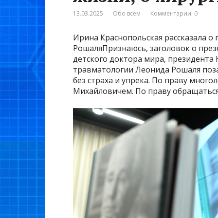
13.03.2025
Обо всем
Комментарии: 0
Ирина Краснопольская рассказала о
РошаляПризнаюсь, заголовок о през
детского доктора мира, президента
травматологии Леонида Рошаля поза
без страха и упрека. По праву мног
Михайловичем. По праву обращаться 