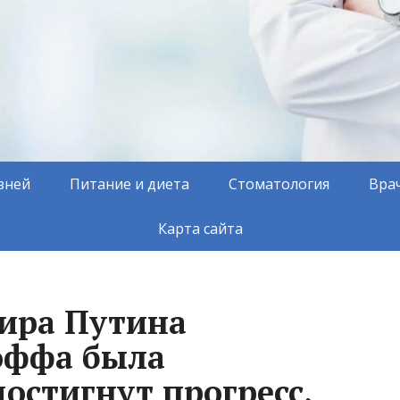
зней
Питание и диета
Стоматология
Вра
Карта сайта
ира Путина
оффа была
остигнут прогресс,