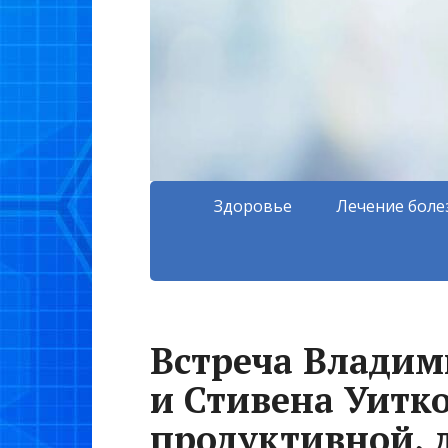
Здоровье
Лечение боле
Встреча Владим
и Стивена Уитк
продуктивной, д