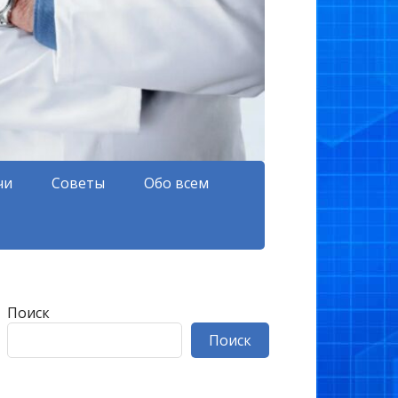
чи
Советы
Обо всем
Поиск
Поиск