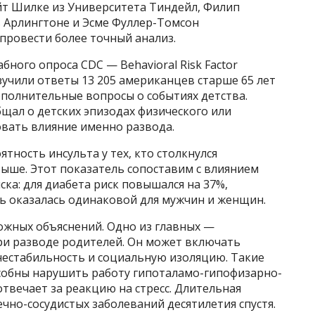
т Шилке из Университета Тиндейл, Филип
в Арлингтоне и Эсме Фуллер-Томсон
провести более точный анализ.
ного опроса CDC — Behavioral Risk Factor
 изучили ответы 13 205 американцев старше 65 лет
ополнительные вопросы о событиях детства.
бщал о детских эпизодах физического или
овать влияние именно развода.
ятность инсульта у тех, кто столкнулся
выше. Этот показатель сопоставим с влиянием
ка: для диабета риск повышался на 37%,
зь оказалась одинаковой для мужчин и женщин.
жных объяснений. Одно из главных —
ри разводе родителей. Он может включать
нестабильность и социальную изоляцию. Такие
собны нарушить работу гипоталамо-гипофизарно-
твечает за реакцию на стресс. Длительная
ечно-сосудистых заболеваний десятилетия спустя.