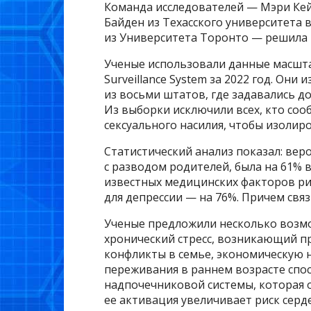
Команда исследователей — Мэри Кей
Байден из Техасского университета 
из Университета Торонто — решила 
Ученые использовали данные масштаб
Surveillance System за 2022 год. Они
из восьми штатов, где задавались д
Из выборки исключили всех, кто соо
сексуального насилия, чтобы изолир
Статистический анализ показал: веро
с разводом родителей, была на 61% 
известных медицинских факторов рис
для депрессии — на 76%. Причем свя
Ученые предложили несколько возмо
хронический стресс, возникающий п
конфликты в семье, экономическую 
переживания в раннем возрасте спо
надпочечниковой системы, которая о
ее активация увеличивает риск серд