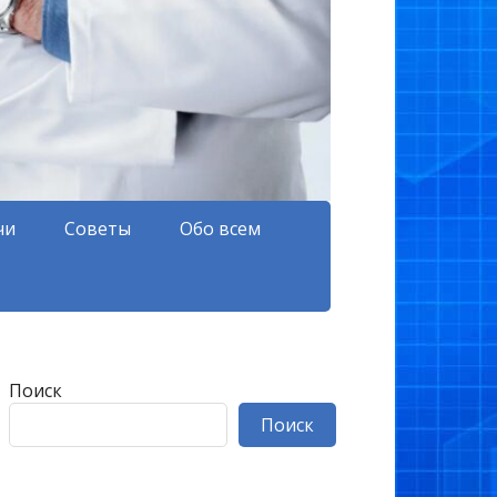
чи
Советы
Обо всем
Поиск
Поиск