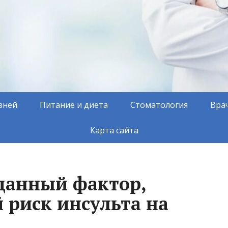
зней
Питание и диета
Стоматология
Вра
Карта сайта
данный фактор,
риск инсульта на