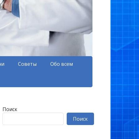
чи
Советы
Обо всем
Поиск
Поиск