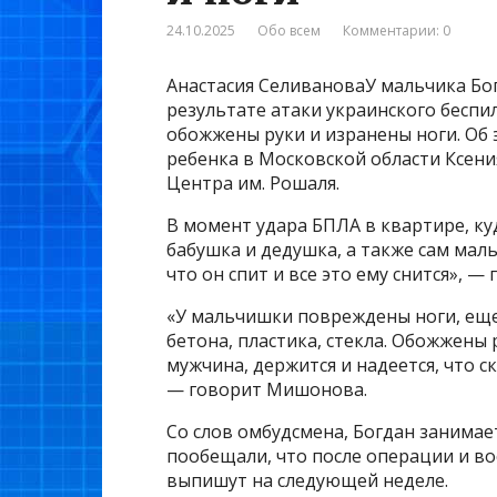
24.10.2025
Обо всем
Комментарии: 0
Анастасия СеливановаУ мальчика Бог
результате атаки украинского беспи
обожжены руки и изранены ноги. Об
ребенка в Московской области Ксен
Центра им. Рошаля.
В момент удара БПЛА в квартире, ку
бабушка и дедушка, а также сам маль
что он спит и все это ему снится», —
«У мальчишки повреждены ноги, еще
бетона, пластика, стекла. Обожжены 
мужчина, держится и надеется, что с
— говорит Мишонова.
Со слов омбудсмена, Богдан занимае
пообещали, что после операции и во
выпишут на следующей неделе.