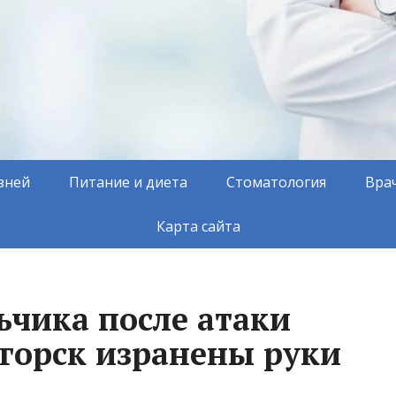
зней
Питание и диета
Стоматология
Вра
Карта сайта
ьчика после атаки
горск изранены руки