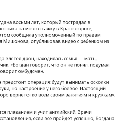
дана восьми лет, который пострадал в
лотника на многоэтажку в Красногорске,
 этом сообщила уполномоченный по правам
ия Мишонова, опубликовав видео с ребенком из
да влетел дрон, находилась семья — мать,
чик. «Богдан говорит, что он не понял, подумал,
 говорит омбудсмен.
 предстоит операция: будут вынимать осколки
руки, но настроение у него боевое. Настоящий
коро вернется ко всем своим занятиям и кружкам»,
тся плаванием и учит английский. Врачи
сстановления, если все пройдет успешно, Богдана