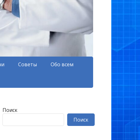
чи
Советы
Обо всем
Поиск
Поиск