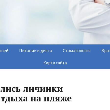
зней
Питание и диета
Стоматология
Вра
Карта сайта
елись личинки
отдыха на пляже