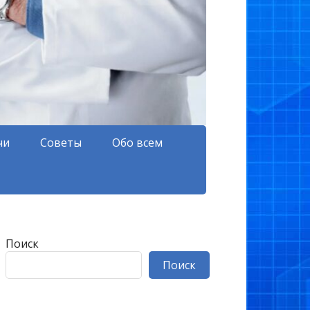
чи
Советы
Обо всем
Поиск
Поиск