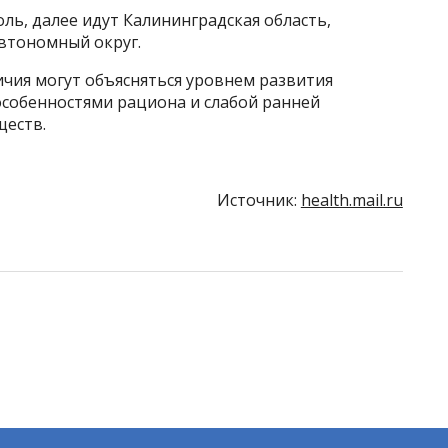
ль, далее идут Калининградская область,
автономный округ.
ичия могут объясняться уровнем развития
особенностями рациона и слабой ранней
ществ.
Источник:
health.mail.ru