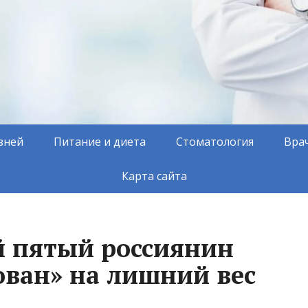
зней
Питание и диета
Стоматология
Вра
Карта сайта
 пятый россиянин
ван» на лишний вес